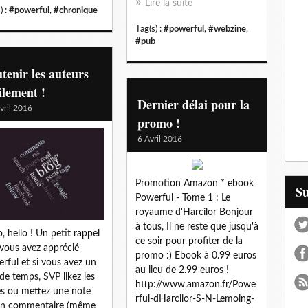
Lire la suite
) :
#powerful
,
#chronique
Tag(s) :
#powerful
,
#webzine
,
#pub
tenir les auteurs
ilement !
Dernier délai pour la
vril 2016
promo !
6 Avril 2016
Promotion Amazon * ebook
S
Powerful - Tome 1 : Le
royaume d'Harcilor Bonjour
à tous, Il ne reste que jusqu'à
o, hello ! Un petit rappel
ce soir pour profiter de la
i vous avez apprécié
promo :) Ebook à 0.99 euros
rful et si vous avez un
au lieu de 2.99 euros !
de temps, SVP likez les
http://www.amazon.fr/Powe
s ou mettez une note
rful-dHarcilor-S-N-Lemoing-
un commentaire (même