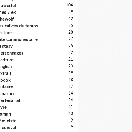
104
owerful
49
es 7 ex
42
hewolf
35
es calices du temps
28
ecture
27
ite communautaire
25
antasy
22
ersonnages
21
criture
20
nglish
19
xtrait
18
ebook
17
uteure
14
amazon
14
artenariat
11
ivre
10
roman
9
éministe
9
edieval