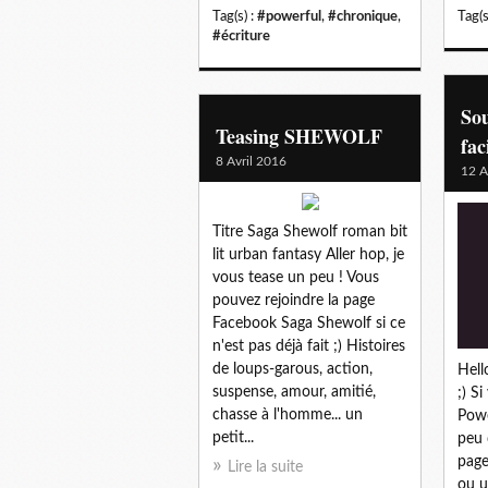
Tag(s) :
#powerful
,
#chronique
,
Tag(s
#écriture
Sou
Teasing SHEWOLF
fac
8 Avril 2016
12 A
Titre Saga Shewolf roman bit
lit urban fantasy Aller hop, je
vous tease un peu ! Vous
pouvez rejoindre la page
Facebook Saga Shewolf si ce
n'est pas déjà fait ;) Histoires
de loups-garous, action,
Hell
suspense, amour, amitié,
;) S
chasse à l'homme... un
Powe
petit...
peu 
page
Lire la suite
ou 