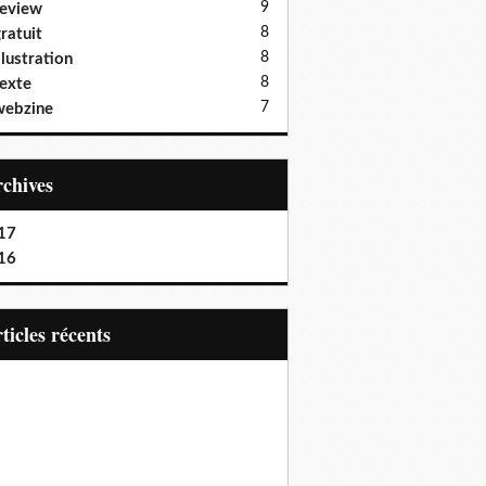
9
eview
8
ratuit
8
llustration
8
exte
7
webzine
Archives
17
16
articles récents