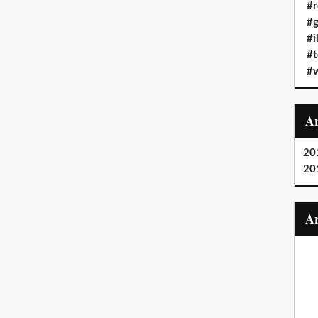
#r
#g
#i
#t
#
20
20