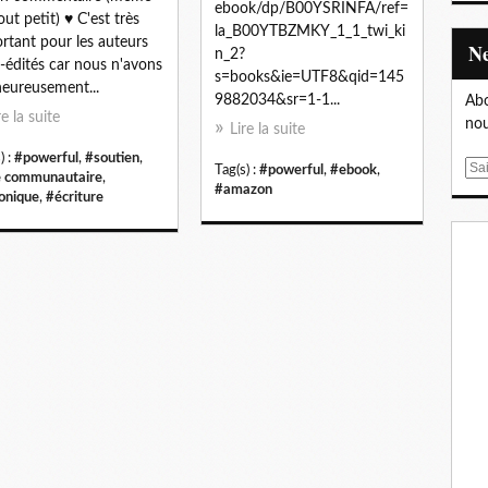
ebook/dp/B00YSRINFA/ref=
out petit) ♥ C'est très
la_B00YTBZMKY_1_1_twi_ki
rtant pour les auteurs
n_2?
-édités car nous n'avons
s=books&ie=UTF8&qid=145
eureusement...
9882034&sr=1-1...
Abo
re la suite
nou
Lire la suite
) :
#powerful
,
#soutien
,
E
Tag(s) :
#powerful
,
#ebook
,
e communautaire
,
#amazon
m
onique
,
#écriture
a
i
l