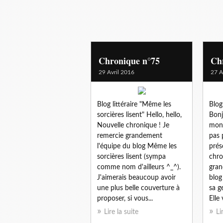
Chronique n°75
Ch
29 Avril 2016
27 A
Blog littéraire "Même les
Blog 
sorcières lisent" Hello, hello,
Bonj
Nouvelle chronique ! Je
mon 
remercie grandement
pas 
l'équipe du blog Même les
prés
sorcières lisent (sympa
chro
comme nom d'ailleurs ^_^).
gran
J'aimerais beaucoup avoir
blog
une plus belle couverture à
sa g
proposer, si vous...
Elle 
Lire la suite
Li