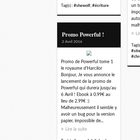
un t
Tag(s) :
#shewolf
,
#écriture
impo
auto
malh
Promo Powerful !
Li
2 Avril 2016
Tag(s
#sit
#chr
Promo de Powerful tome 1
le royaume d'Harcilor
Bonjour, Je vous annonce le
lancement de la promo de
Powerful qui durera jusqu'au
6 Avril ! Ebook à 0.99€ au
lieu de 2.99€ :)
Malheureusement il semble y
avoir un bug pour la version
papier, impossible de...
Lire la suite