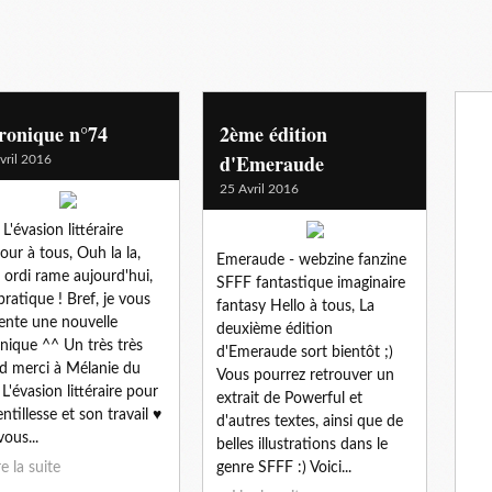
ronique n°74
2ème édition
d'Emeraude
vril 2016
25 Avril 2016
L'évasion littéraire
our à tous, Ouh la la,
Emeraude - webzine fanzine
ordi rame aujourd'hui,
SFFF fantastique imaginaire
pratique ! Bref, je vous
fantasy Hello à tous, La
ente une nouvelle
deuxième édition
nique ^^ Un très très
d'Emeraude sort bientôt ;)
d merci à Mélanie du
Vous pourrez retrouver un
 L'évasion littéraire pour
extrait de Powerful et
entillesse et son travail ♥
d'autres textes, ainsi que de
vous...
belles illustrations dans le
re la suite
genre SFFF :) Voici...