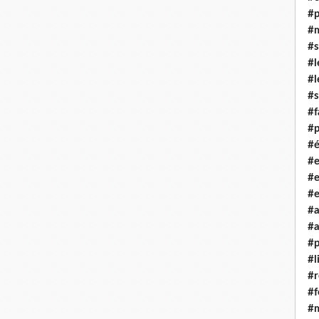
#p
#m
#s
#l
#l
#s
#f
#p
#é
#e
#e
#
#a
#
#p
#l
#
#f
#m