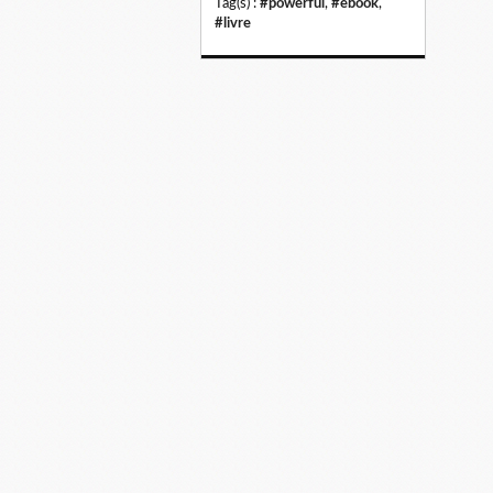
Tag(s) :
#powerful
,
#ebook
,
#livre