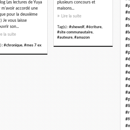
log Les lectures de Yuya
plusieurs concours et
#p
 m'avoir accordé une
maisons...
#m
ique pour la deuxième
Lire la suite
#s
:) Je vous laisse
#l
uvrir son...
Tag(s) :
#shewolf
,
#écriture
,
#l
#site communautaire
,
re la suite
#auteure
,
#amazon
#s
) :
#chronique
,
#mes 7 ex
#f
#p
#é
#e
#e
#
#a
#
#p
#l
#
#f
#m