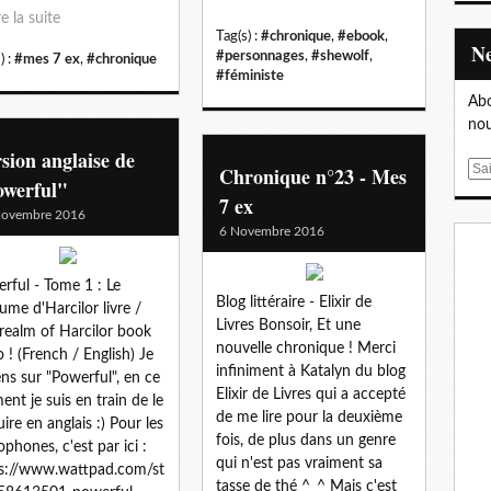
re la suite
Tag(s) :
#chronique
,
#ebook
,
#personnages
,
#shewolf
,
) :
#mes 7 ex
,
#chronique
#féministe
Abo
nou
sion anglaise de
E
Chronique n°23 - Mes
owerful"
m
7 ex
a
Novembre 2016
6 Novembre 2016
i
l
rful - Tome 1 : Le
Blog littéraire - Elixir de
ume d'Harcilor livre /
Livres Bonsoir, Et une
realm of Harcilor book
nouvelle chronique ! Merci
o ! (French / English) Je
infiniment à Katalyn du blog
ens sur "Powerful", en ce
Elixir de Livres qui a accepté
nt je suis en train de le
de me lire pour la deuxième
uire en anglais :) Pour les
fois, de plus dans un genre
ophones, c'est par ici :
qui n'est pas vraiment sa
s://www.wattpad.com/st
tasse de thé ^_^ Mais c'est