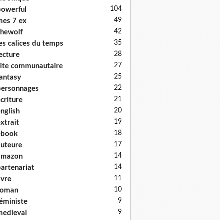
104
owerful
49
es 7 ex
42
hewolf
35
es calices du temps
28
ecture
27
ite communautaire
25
antasy
22
ersonnages
21
criture
20
nglish
19
xtrait
18
ebook
17
uteure
14
amazon
14
artenariat
11
ivre
10
roman
9
éministe
9
edieval