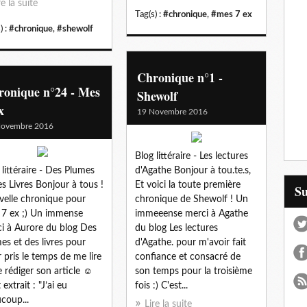
re la suite
Tag(s) :
#chronique
,
#mes 7 ex
) :
#chronique
,
#shewolf
Chronique n°1 -
ronique n°24 - Mes
Shewolf
x
19 Novembre 2016
Novembre 2016
Blog littéraire - Les lectures
 littéraire - Des Plumes
d'Agathe Bonjour à tou.te.s,
es Livres Bonjour à tous !
Et voici la toute première
S
elle chronique pour
chronique de Shewolf ! Un
7 ex ;) Un immense
immeeense merci à Agathe
i à Aurore du blog Des
du blog Les lectures
es et des livres pour
d'Agathe. pour m'avoir fait
r pris le temps de me lire
confiance et consacré de
e rédiger son article ☺
son temps pour la troisième
 extrait : "J’ai eu
fois :) C'est...
coup...
Lire la suite