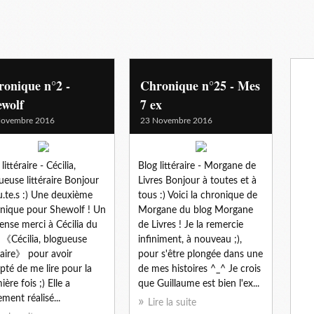
onique n°2 -
Chronique n°25 - Mes
ewolf
7 ex
Novembre 2016
23 Novembre 2016
littéraire - Cécilia,
Blog littéraire - Morgane de
ueuse littéraire Bonjour
Livres Bonjour à toutes et à
u.te.s :) Une deuxième
tous :) Voici la chronique de
nique pour Shewolf ! Un
Morgane du blog Morgane
nse merci à Cécilia du
de Livres ! Je la remercie
 《Cécilia, blogueuse
infiniment, à nouveau ;),
éraire》 pour avoir
pour s'être plongée dans une
pté de me lire pour la
de mes histoires ^_^ Je crois
ère fois ;) Elle a
que Guillaume est bien l'ex...
ement réalisé...
Lire la suite