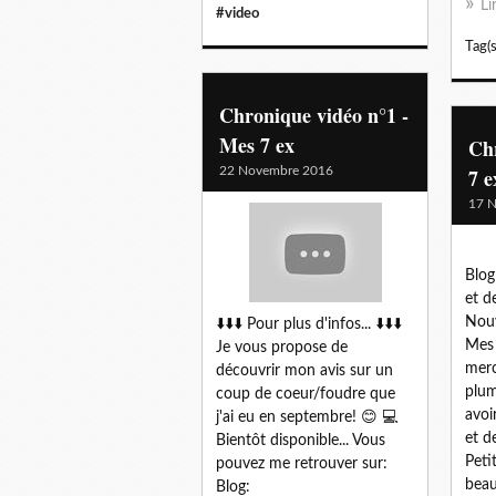
Li
#video
Tag(s
Chronique vidéo n°1 -
Mes 7 ex
Ch
22 Novembre 2016
7 e
17 
Blog
et d
Nouv
⬇️⬇️⬇️ Pour plus d'infos... ⬇️⬇️⬇️
Mes 
Je vous propose de
merc
découvrir mon avis sur un
plum
coup de coeur/foudre que
avoi
j'ai eu en septembre! 😊 💻
et d
Bientôt disponible... Vous
Petit
pouvez me retrouver sur:
beau
Blog: