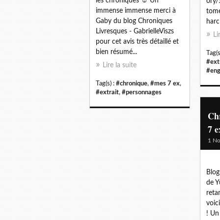
les chroniques ☺ Un
ory/
immense immense merci à
tome
Gaby du blog Chroniques
harci
Livresques - GabrielleViszs
Li
pour cet avis très détaillé et
bien résumé...
Tag(s
#ext
Lire la suite
#eng
Tag(s) :
#chronique
,
#mes 7 ex
,
#extrait
,
#personnages
Ch
7 e
1 N
Blog 
de Y
reta
voic
! Un