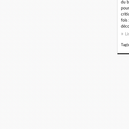
du b
pour
crit
fois 
déco
Li
Tag(s