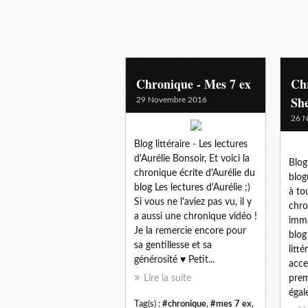
Chronique - Mes 7 ex
Chr
Sh
29 Novembre 2016
26 
Blog littéraire - Les lectures
d'Aurélie Bonsoir, Et voici la
Blog 
chronique écrite d'Aurélie du
blog
blog Les lectures d'Aurélie ;)
à to
Si vous ne l'aviez pas vu, il y
chro
a aussi une chronique vidéo !
imme
Je la remercie encore pour
blog
sa gentillesse et sa
litt
générosité ♥ Petit...
acce
Lire la suite
premi
égal
Tag(s) :
#chronique
,
#mes 7 ex
,