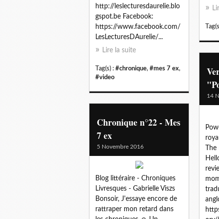
http://leslecturesdaurelie.blo
Li
gspot.be Facebook:
https://www.facebook.com/
Tag(s
LesLecturesDAurelie/...
Lire la suite
Ver
Tag(s) :
#chronique
,
#mes 7 ex
,
#video
"P
14 
Chronique n°22 - Mes
Powe
7 ex
roya
5 Novembre 2016
The 
Hell
revi
Blog littéraire - Chroniques
mome
Livresques - Gabrielle Viszs
trad
Bonsoir, J'essaye encore de
angl
rattraper mon retard dans
http