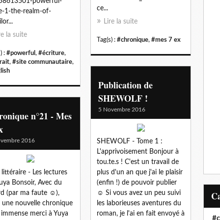
58613501-powerful-
ce...
-1-the-realm-of-
lor...
Lire la suite
re la suite
Tag(s) :
#chronique
,
#mes 7 ex
) :
#powerful
,
#écriture
,
rait
,
#site communautaire
,
lish
Publication de
SHEWOLF !
5 Novembre 2016
ronique n°21 - Mes
x
ovembre 2016
SHEWOLF - Tome 1 :
L'apprivoisement Bonjour à
tou.te.s ! C'est un travail de
littéraire - Les lectures
plus d'un an que j'ai le plaisir
uya Bonsoir, Avec du
(enfin !) de pouvoir publier
rd (par ma faute ☺),
☺ Si vous avez un peu suivi
i une nouvelle chronique
les laborieuses aventures du
 immense merci à Yuya
roman, je l'ai en fait envoyé à
#c