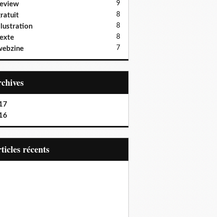
9
eview
8
ratuit
8
llustration
8
exte
7
webzine
Archives
17
16
articles récents