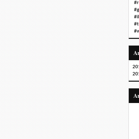
#r
#g
#i
#t
#
20
20